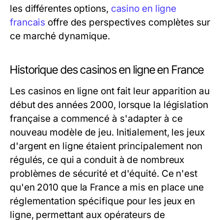
les différentes options,
casino en ligne
francais
offre des perspectives complètes sur
ce marché dynamique.
Historique des casinos en ligne en France
Les casinos en ligne ont fait leur apparition au
début des années 2000, lorsque la législation
française a commencé à s'adapter à ce
nouveau modèle de jeu. Initialement, les jeux
d'argent en ligne étaient principalement non
régulés, ce qui a conduit à de nombreux
problèmes de sécurité et d'équité. Ce n'est
qu'en 2010 que la France a mis en place une
réglementation spécifique pour les jeux en
ligne, permettant aux opérateurs de