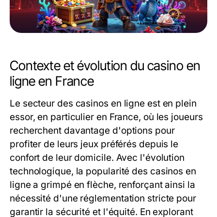
Contexte et évolution du casino en
ligne en France
Le secteur des casinos en ligne est en plein
essor, en particulier en France, où les joueurs
recherchent davantage d'options pour
profiter de leurs jeux préférés depuis le
confort de leur domicile. Avec l'évolution
technologique, la popularité des casinos en
ligne a grimpé en flèche, renforçant ainsi la
nécessité d'une réglementation stricte pour
garantir la sécurité et l'équité. En explorant