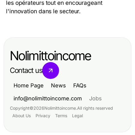
les opérateurs tout en encourageant
l'innovation dans le secteur.
Nolimittoincome
Contact us
Home Page
News
FAQs
info@nolimittoincome.com
Jobs
Copyright
©
2026
Nolimittoincome
.
All rights reserved
About Us
Privacy
Terms
Legal