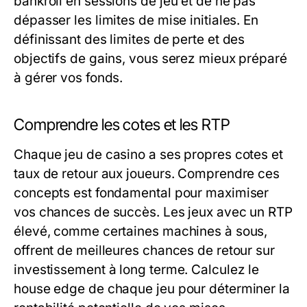
bankroll en sessions de jeu et de ne pas
dépasser les limites de mise initiales. En
définissant des
limites de perte
et des
objectifs de gains, vous serez mieux préparé
à gérer vos fonds.
Comprendre les cotes et les RTP
Chaque jeu de casino a ses propres cotes et
taux de retour aux joueurs. Comprendre ces
concepts est fondamental pour maximiser
vos chances de succès. Les jeux avec un RTP
élevé, comme certaines machines à sous,
offrent de meilleures chances de retour sur
investissement à long terme. Calculez le
house edge
de chaque jeu pour déterminer la