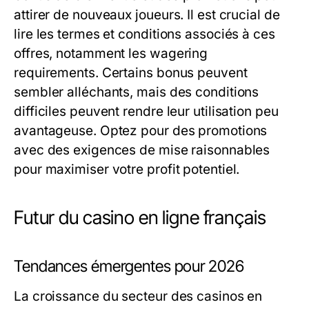
attirer de nouveaux joueurs. Il est crucial de
lire les termes et conditions associés à ces
offres, notamment les
wagering
requirements
. Certains bonus peuvent
sembler alléchants, mais des conditions
difficiles peuvent rendre leur utilisation peu
avantageuse. Optez pour des promotions
avec des exigences de mise raisonnables
pour maximiser votre profit potentiel.
Futur du casino en ligne français
Tendances émergentes pour 2026
La croissance du secteur des casinos en