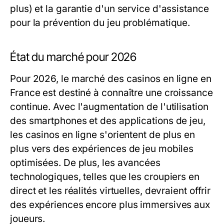
plus) et la garantie d'un service d'assistance
pour la prévention du jeu problématique.
État du marché pour 2026
Pour 2026, le marché des casinos en ligne en
France est destiné à connaître une croissance
continue. Avec l'augmentation de l'utilisation
des smartphones et des applications de jeu,
les casinos en ligne s'orientent de plus en
plus vers des expériences de jeu mobiles
optimisées. De plus, les avancées
technologiques, telles que les croupiers en
direct et les réalités virtuelles, devraient offrir
des expériences encore plus immersives aux
joueurs.