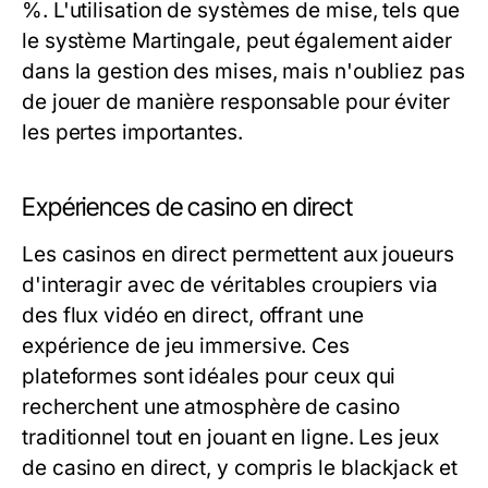
%. L'utilisation de systèmes de mise, tels que
le système Martingale, peut également aider
dans la gestion des mises, mais n'oubliez pas
de jouer de manière responsable pour éviter
les pertes importantes.
Expériences de casino en direct
Les casinos en direct permettent aux joueurs
d'interagir avec de véritables croupiers via
des flux vidéo en direct, offrant une
expérience de jeu immersive. Ces
plateformes sont idéales pour ceux qui
recherchent une atmosphère de casino
traditionnel tout en jouant en ligne. Les jeux
de casino en direct, y compris le blackjack et