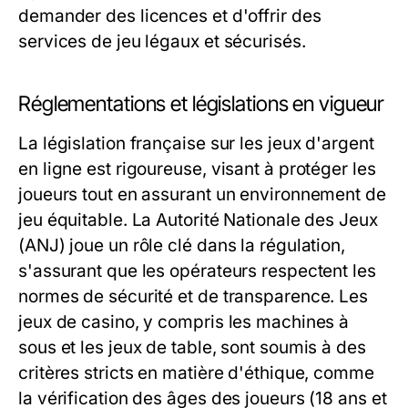
demander des licences et d'offrir des
services de jeu légaux et sécurisés.
Réglementations et législations en vigueur
La législation française sur les jeux d'argent
en ligne est rigoureuse, visant à protéger les
joueurs tout en assurant un environnement de
jeu équitable. La
Autorité Nationale des Jeux
(ANJ)
joue un rôle clé dans la régulation,
s'assurant que les opérateurs respectent les
normes de sécurité et de transparence. Les
jeux de casino, y compris les machines à
sous et les jeux de table, sont soumis à des
critères stricts en matière d'éthique, comme
la vérification des âges des joueurs (18 ans et