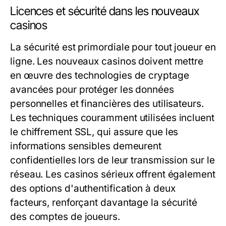
Licences et sécurité dans les nouveaux
casinos
La sécurité est primordiale pour tout joueur en
ligne. Les nouveaux casinos doivent mettre
en œuvre des technologies de cryptage
avancées pour protéger les données
personnelles et financières des utilisateurs.
Les techniques couramment utilisées incluent
le chiffrement SSL, qui assure que les
informations sensibles demeurent
confidentielles lors de leur transmission sur le
réseau. Les casinos sérieux offrent également
des options d'authentification à deux
facteurs, renforçant davantage la sécurité
des comptes de joueurs.