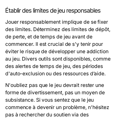
Établir des limites de jeu responsables
Jouer responsablement implique de se fixer
des limites. Déterminez des limites de dépôt,
de perte, et de temps de jeu avant de
commencer. Il est crucial de s'y tenir pour
éviter le risque de développer une addiction
au jeu. Divers outils sont disponibles, comme
des alertes de temps de jeu, des périodes
d'auto-exclusion ou des ressources d’aide.
N'oubliez pas que le jeu devrait rester une
forme de divertissement, pas un moyen de
subsistance. Si vous sentez que le jeu
commence à devenir un problème, n'hésitez
pas à rechercher du soutien via des