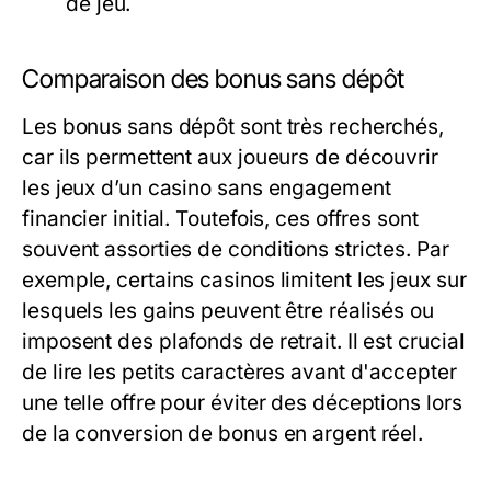
de jeu.
Comparaison des bonus sans dépôt
Les bonus sans dépôt sont très recherchés,
car ils permettent aux joueurs de découvrir
les jeux d’un casino sans engagement
financier initial. Toutefois, ces offres sont
souvent assorties de conditions strictes. Par
exemple, certains casinos limitent les jeux sur
lesquels les gains peuvent être réalisés ou
imposent des plafonds de retrait. Il est crucial
de lire les petits caractères avant d'accepter
une telle offre pour éviter des déceptions lors
de la conversion de bonus en argent réel.