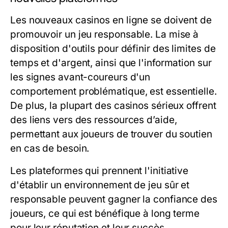
Les nouveaux casinos en ligne se doivent de
promouvoir un jeu responsable. La mise à
disposition d'outils pour définir des limites de
temps et d'argent, ainsi que l'information sur
les signes avant-coureurs d'un
comportement problématique, est essentielle.
De plus, la plupart des casinos sérieux offrent
des liens vers des ressources d’aide,
permettant aux joueurs de trouver du soutien
en cas de besoin.
Les plateformes qui prennent l'initiative
d'établir un environnement de jeu sûr et
responsable peuvent gagner la confiance des
joueurs, ce qui est bénéfique à long terme
pour leur réputation et leur succès.