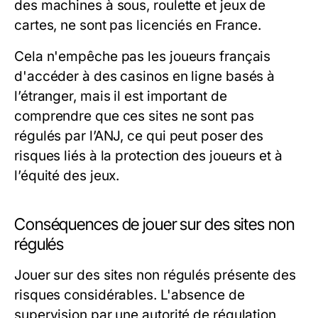
des machines à sous, roulette et jeux de
cartes, ne sont pas licenciés en France.
Cela n'empêche pas les joueurs français
d'accéder à des casinos en ligne basés à
l’étranger, mais il est important de
comprendre que ces sites ne sont pas
régulés par l’ANJ, ce qui peut poser des
risques liés à la protection des joueurs et à
l’équité des jeux.
Conséquences de jouer sur des sites non
régulés
Jouer sur des sites non régulés présente des
risques considérables. L'absence de
supervision par une autorité de régulation