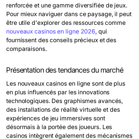
renforcée et une gamme diversifiée de jeux.
Pour mieux naviguer dans ce paysage, il peut
être utile d'explorer des ressources comme
nouveaux casinos en ligne 2026
, qui
fournissent des conseils précieux et des
comparaisons.
Présentation des tendances du marché
Les nouveaux casinos en ligne sont de plus
en plus influencés par les innovations
technologiques. Des graphismes avancés,
des installations de réalité virtuelle et des
expériences de jeu immersives sont
désormais à la portée des joueurs. Les
casinos intègrent également des mécanismes