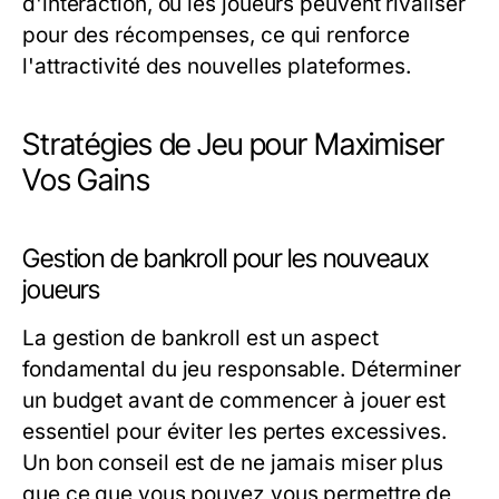
d'interaction, où les joueurs peuvent rivaliser
pour des récompenses, ce qui renforce
l'attractivité des nouvelles plateformes.
Stratégies de Jeu pour Maximiser
Vos Gains
Gestion de bankroll pour les nouveaux
joueurs
La gestion de bankroll est un aspect
fondamental du jeu responsable. Déterminer
un budget avant de commencer à jouer est
essentiel pour éviter les pertes excessives.
Un bon conseil est de ne jamais miser plus
que ce que vous pouvez vous permettre de