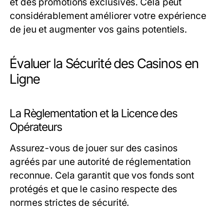
et des promotions exclusives. Cela peut
considérablement améliorer votre expérience
de jeu et augmenter vos gains potentiels.
Évaluer la Sécurité des Casinos en
Ligne
La Règlementation et la Licence des
Opérateurs
Assurez-vous de jouer sur des casinos
agréés par une autorité de réglementation
reconnue. Cela garantit que vos fonds sont
protégés et que le casino respecte des
normes strictes de sécurité.