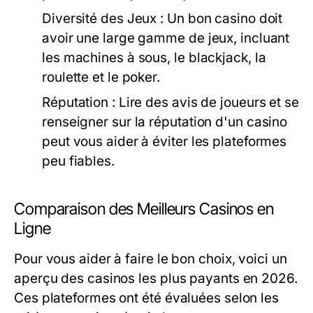
Diversité des Jeux :
Un bon casino doit
avoir une large gamme de jeux, incluant
les machines à sous, le blackjack, la
roulette et le poker.
Réputation :
Lire des avis de joueurs et se
renseigner sur la réputation d'un casino
peut vous aider à éviter les plateformes
peu fiables.
Comparaison des Meilleurs Casinos en
Ligne
Pour vous aider à faire le bon choix, voici un
aperçu des casinos les plus payants en 2026.
Ces plateformes ont été évaluées selon les