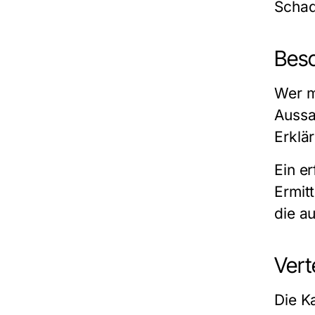
Schad
Besc
Wer m
Aussa
Erklä
Ein e
Ermit
die au
Vert
Die K