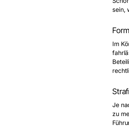
Schon
sein,
Form
Im Kö
fahrl
Betei
rechtl
Stra
Je na
zu me
Führu