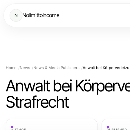
Nolimittoincome
N
Home
News
News & Media Publishers
Anwalt bei Körperverletz
Anwalt bei Körper
Strafrecht
AUTHOR
PUBLISHED