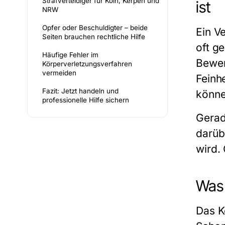
Strafverteidiger für Köln, Kerpen und
ist
NRW
Opfer oder Beschuldigter – beide
Ein V
Seiten brauchen rechtliche Hilfe
oft g
Häufige Fehler im
Bewert
Körperverletzungsverfahren
vermeiden
Feinh
Fazit: Jetzt handeln und
könne
professionelle Hilfe sichern
Gerad
darübe
wird.
Was 
Das K