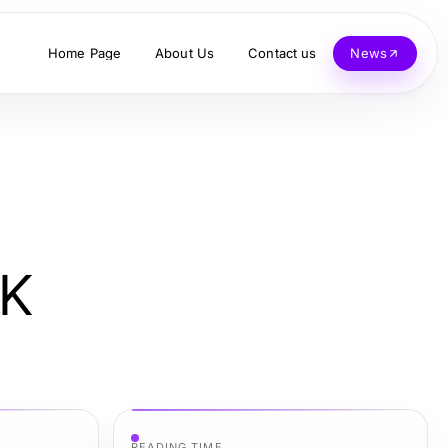
Home Page
About Us
Contact us
News
LK
READING TIME