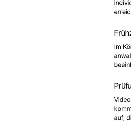
indivi
errei
Frühz
Im Kör
anwal
beein
Prüf
Video
kommt
auf, 