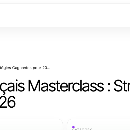
Casino en ligne français Masterclass : Stratégies Gagnantes pour 2026
çais Masterclass : St
026
CATEGORY