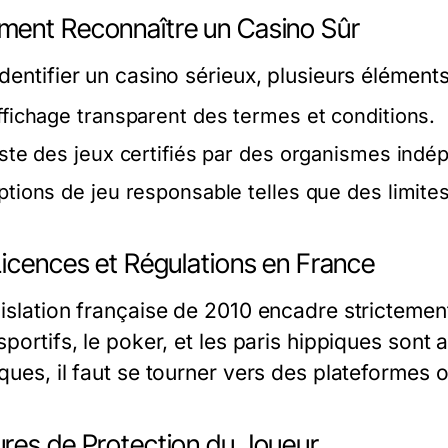
ent Reconnaître un Casino Sûr
dentifier un casino sérieux, plusieurs éléments 
ffichage transparent des termes et conditions.
iste des jeux certifiés par des organismes indé
ptions de jeu responsable telles que des limite
Licences et Régulations en France
islation française de 2010 encadre strictement 
sportifs, le poker, et les paris hippiques sont 
iques, il faut se tourner vers des plateformes
res de Protection du Joueur