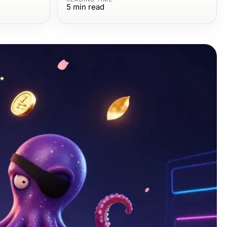
5
min read