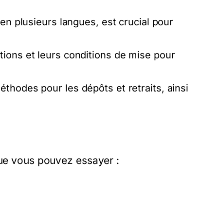
en plusieurs langues, est crucial pour
tions et leurs conditions de mise pour
éthodes pour les dépôts et retraits, ainsi
que vous pouvez essayer :