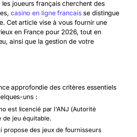
 les joueurs français cherchent des
les,
casino en ligne francais
se distingue
re. Cet article vise à vous fournir une
rieux en France pour 2026, tout en
eu, ainsi que la gestion de votre
nce approfondie des critères essentiels
quelques-uns :
 est licencié par l'ANJ (Autorité
 de jeu équitable.
 propose des jeux de fournisseurs