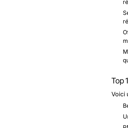
r
S
r
O
m
M
q
Top 
Voici
B
U
P