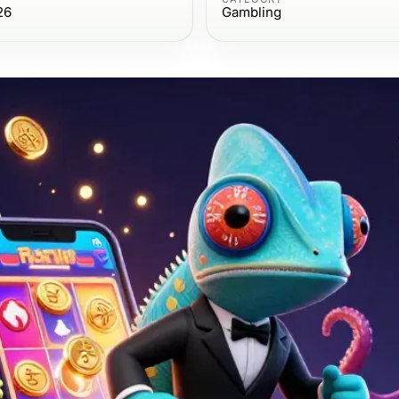
26
Gambling