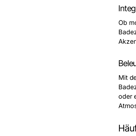
Inte
Ob mo
Badezi
Akzen
Bele
Mit d
Badez
oder 
Atmos
Häuf