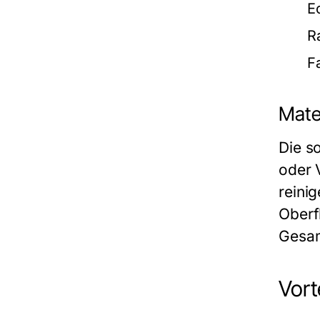
E
R
F
Mate
Die so
oder 
reini
Oberf
Gesam
Vort