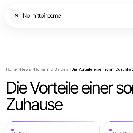
Nolimittoincome
N
Home
News
Home and Garden
Die Vorteile einer sonni Duschka
Die Vorteile einer 
Zuhause
AUTHOR
PUBLISHED