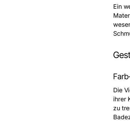
Ein w
Mater
wesen
Schmu
Gest
Farb
Die V
ihrer 
zu tr
Badez