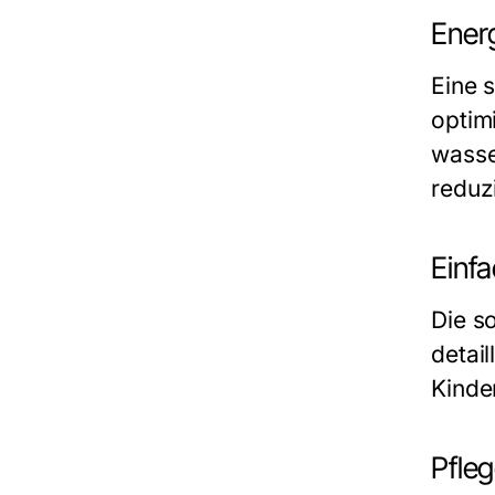
Ener
Eine 
optim
wasse
reduz
Einfa
Die so
detai
Kinde
Pfle