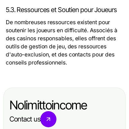
5.3. Ressources et Soutien pour Joueurs
De nombreuses ressources existent pour
soutenir les joueurs en difficulté. Associés à
des casinos responsables, elles offrent des
outils de gestion de jeu, des ressources
d'auto-exclusion, et des contacts pour des
conseils professionnels.
Nolimittoincome
Contact us