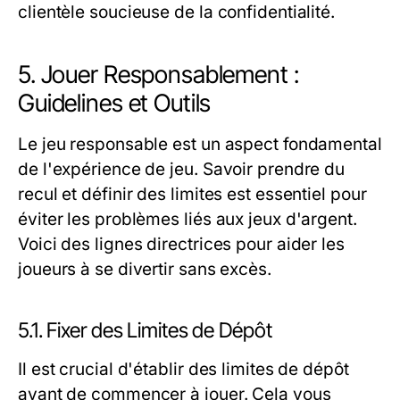
clientèle soucieuse de la confidentialité.
5. Jouer Responsablement :
Guidelines et Outils
Le jeu responsable est un aspect fondamental
de l'expérience de jeu. Savoir prendre du
recul et définir des limites est essentiel pour
éviter les problèmes liés aux jeux d'argent.
Voici des lignes directrices pour aider les
joueurs à se divertir sans excès.
5.1. Fixer des Limites de Dépôt
Il est crucial d'établir des limites de dépôt
avant de commencer à jouer. Cela vous