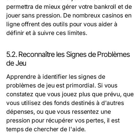
permettra de mieux gérer votre bankroll et de
jouer sans pression. De nombreux casinos en
ligne offrent des outils pour vous aider à
définir et à suivre ces limites.
5.2. Reconnaître les Signes de Problèmes
de Jeu
Apprendre à identifier les signes de
problèmes de jeu est primordial. Si vous
constatez que vous jouez plus que prévu, que
vous utilisez des fonds destinés à d'autres
dépenses, ou que vous ressentez une
pression pour récupérer vos pertes, il est
temps de chercher de l'aide.