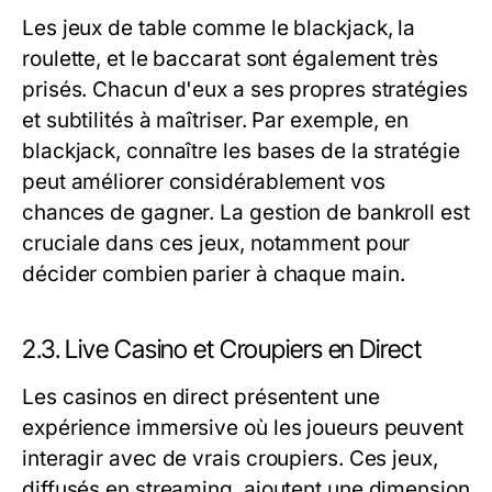
Les jeux de table comme le blackjack, la
roulette, et le baccarat sont également très
prisés. Chacun d'eux a ses propres stratégies
et subtilités à maîtriser. Par exemple, en
blackjack, connaître les bases de la stratégie
peut améliorer considérablement vos
chances de gagner. La gestion de bankroll est
cruciale dans ces jeux, notamment pour
décider combien parier à chaque main.
2.3. Live Casino et Croupiers en Direct
Les casinos en direct présentent une
expérience immersive où les joueurs peuvent
interagir avec de vrais croupiers. Ces jeux,
diffusés en streaming, ajoutent une dimension