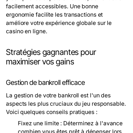
facilement accessibles. Une bonne
ergonomie facilite les transactions et
améliore votre expérience globale sur le
casino en ligne.
Stratégies gagnantes pour
maximiser vos gains
Gestion de bankroll efficace
La gestion de votre bankroll est l'un des
aspects les plus cruciaux du jeu responsable.
Voici quelques conseils pratiques :
Fixez une limite :
Déterminez à l'avance
combien vous êtes prêt à dépenser lors