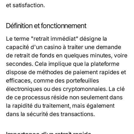
et satisfaction.
Définition et fonctionnement
Le terme "retrait immédiat" désigne la
capacité d'un casino à traiter une demande
de retrait de fonds en quelques minutes, voire
secondes. Cela implique que la plateforme
dispose de méthodes de paiement rapides et
efficaces, comme des portefeuilles
électroniques ou des cryptomonnaies. La clé
de ce processus réside non seulement dans
la rapidité du traitement, mais également
dans la sécurité des transactions.