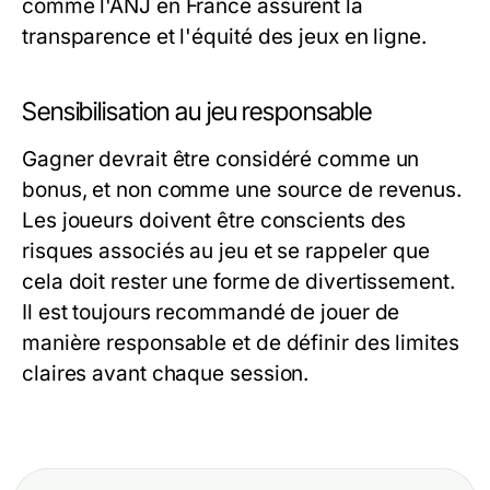
comme l'ANJ en France assurent la
transparence et l'équité des jeux en ligne.
Sensibilisation au jeu responsable
Gagner devrait être considéré comme un
bonus, et non comme une source de revenus.
Les joueurs doivent être conscients des
risques associés au jeu et se rappeler que
cela doit rester une forme de divertissement.
Il est toujours recommandé de jouer de
manière responsable et de définir des limites
claires avant chaque session.