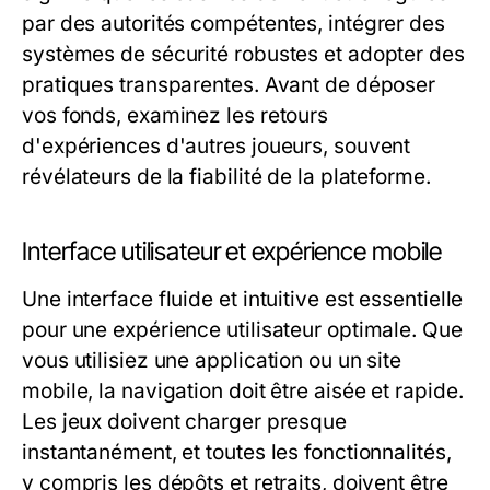
par des autorités compétentes, intégrer des
systèmes de sécurité robustes et adopter des
pratiques transparentes. Avant de déposer
vos fonds, examinez les retours
d'expériences d'autres joueurs, souvent
révélateurs de la fiabilité de la plateforme.
Interface utilisateur et expérience mobile
Une interface fluide et intuitive est essentielle
pour une expérience utilisateur optimale. Que
vous utilisiez une application ou un site
mobile, la navigation doit être aisée et rapide.
Les jeux doivent charger presque
instantanément, et toutes les fonctionnalités,
y compris les dépôts et retraits, doivent être