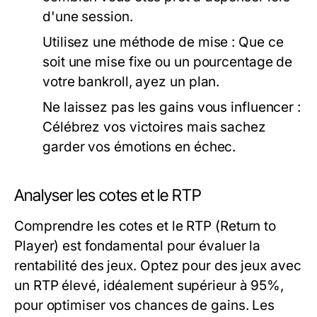
d'une session.
Utilisez une méthode de mise :
Que ce
soit une mise fixe ou un pourcentage de
votre bankroll, ayez un plan.
Ne laissez pas les gains vous influencer :
Célébrez vos victoires mais sachez
garder vos émotions en échec.
Analyser les cotes et le RTP
Comprendre les cotes et le RTP (Return to
Player) est fondamental pour évaluer la
rentabilité des jeux. Optez pour des jeux avec
un RTP élevé, idéalement supérieur à 95%,
pour optimiser vos chances de gains. Les