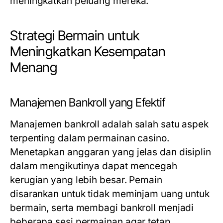
meningkatkan peluang mereka.
Strategi Bermain untuk
Meningkatkan Kesempatan
Menang
Manajemen Bankroll yang Efektif
Manajemen bankroll adalah salah satu aspek
terpenting dalam permainan casino.
Menetapkan anggaran yang jelas dan disiplin
dalam mengikutinya dapat mencegah
kerugian yang lebih besar. Pemain
disarankan untuk tidak meminjam uang untuk
bermain, serta membagi bankroll menjadi
beberapa sesi permainan agar tetap