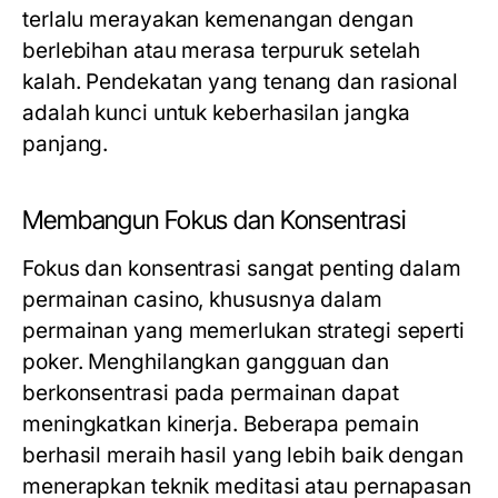
terlalu merayakan kemenangan dengan
berlebihan atau merasa terpuruk setelah
kalah. Pendekatan yang tenang dan rasional
adalah kunci untuk keberhasilan jangka
panjang.
Membangun Fokus dan Konsentrasi
Fokus dan konsentrasi sangat penting dalam
permainan casino, khususnya dalam
permainan yang memerlukan strategi seperti
poker. Menghilangkan gangguan dan
berkonsentrasi pada permainan dapat
meningkatkan kinerja. Beberapa pemain
berhasil meraih hasil yang lebih baik dengan
menerapkan teknik meditasi atau pernapasan