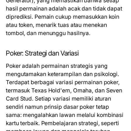
Generator), yang memastikan bahwa setiap
hasil permainan adalah acak dan tidak dapat
diprediksi. Pemain cukup memasukkan koin
atau token, menarik tuas atau menekan
tombol, dan menunggu hasilnya.
Poker: Strategi dan Variasi
Poker adalah permainan strategis yang
mengutamakan keterampilan dan psikologi.
Terdapat berbagai variasi permainan poker,
termasuk Texas Hold'em, Omaha, dan Seven
Card Stud. Setiap variasi memiliki aturan
sendiri namun prinsip dasar poker tetap
sama: mengalahkan lawan melalui kombinasi
kartu terbaik. Pembelajaran strategi, seperti