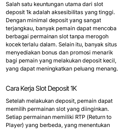
Salah satu keuntungan utama dari slot
deposit 1k adalah aksesibilitas yang tinggi.
Dengan minimal deposit yang sangat
terjangkau, banyak pemain dapat mencoba
berbagai permainan slot tanpa merogoh
kocek terlalu dalam. Selain itu, banyak situs
menyediakan bonus dan promosi menarik
bagi pemain yang melakukan deposit kecil,
yang dapat meningkatkan peluang menang.
Cara Kerja Slot Deposit 1K
Setelah melakukan deposit, pemain dapat
memilih permainan slot yang diinginkan.
Setiap permainan memiliki RTP (Return to
Player) yang berbeda, yang menentukan