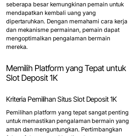
seberapa besar kemungkinan pemain untuk
mendapatkan kembali uang yang
dipertaruhkan. Dengan memahami cara kerja
dan mekanisme permainan, pemain dapat
mengoptimalkan pengalaman bermain
mereka.
Memilih Platform yang Tepat untuk
Slot Deposit 1K
Kriteria Pemilihan Situs Slot Deposit 1K
Pemilihan platform yang tepat sangat penting
untuk memastikan pengalaman bermain yang
aman dan menguntungkan. Pertimbangkan