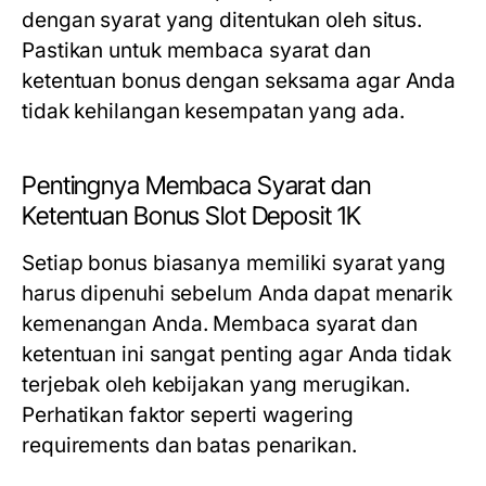
dengan syarat yang ditentukan oleh situs.
Pastikan untuk membaca syarat dan
ketentuan bonus dengan seksama agar Anda
tidak kehilangan kesempatan yang ada.
Pentingnya Membaca Syarat dan
Ketentuan Bonus Slot Deposit 1K
Setiap bonus biasanya memiliki syarat yang
harus dipenuhi sebelum Anda dapat menarik
kemenangan Anda. Membaca syarat dan
ketentuan ini sangat penting agar Anda tidak
terjebak oleh kebijakan yang merugikan.
Perhatikan faktor seperti wagering
requirements dan batas penarikan.