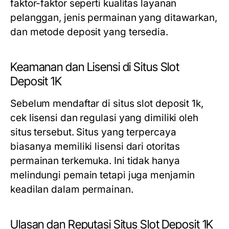
faktor-faktor seperti kualitas layanan
pelanggan, jenis permainan yang ditawarkan,
dan metode deposit yang tersedia.
Keamanan dan Lisensi di Situs Slot
Deposit 1K
Sebelum mendaftar di situs slot deposit 1k,
cek lisensi dan regulasi yang dimiliki oleh
situs tersebut. Situs yang terpercaya
biasanya memiliki lisensi dari otoritas
permainan terkemuka. Ini tidak hanya
melindungi pemain tetapi juga menjamin
keadilan dalam permainan.
Ulasan dan Reputasi Situs Slot Deposit 1K