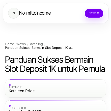
Nolimittoincome
N
News
Home
News
Gambling
Panduan Sukses Bermain Slot Deposit 1K untuk Pemula
Panduan Sukses Bermain
Slot Deposit 1K untuk Pemula
AUTHOR
Kathleen Price
PUBLISHED