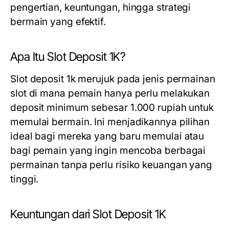
pengertian, keuntungan, hingga strategi
bermain yang efektif.
Apa Itu Slot Deposit 1K?
Slot deposit 1k merujuk pada jenis permainan
slot di mana pemain hanya perlu melakukan
deposit minimum sebesar 1.000 rupiah untuk
memulai bermain. Ini menjadikannya pilihan
ideal bagi mereka yang baru memulai atau
bagi pemain yang ingin mencoba berbagai
permainan tanpa perlu risiko keuangan yang
tinggi.
Keuntungan dari Slot Deposit 1K