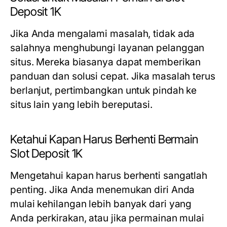
Deposit 1K
Jika Anda mengalami masalah, tidak ada
salahnya menghubungi layanan pelanggan
situs. Mereka biasanya dapat memberikan
panduan dan solusi cepat. Jika masalah terus
berlanjut, pertimbangkan untuk pindah ke
situs lain yang lebih bereputasi.
Ketahui Kapan Harus Berhenti Bermain
Slot Deposit 1K
Mengetahui kapan harus berhenti sangatlah
penting. Jika Anda menemukan diri Anda
mulai kehilangan lebih banyak dari yang
Anda perkirakan, atau jika permainan mulai